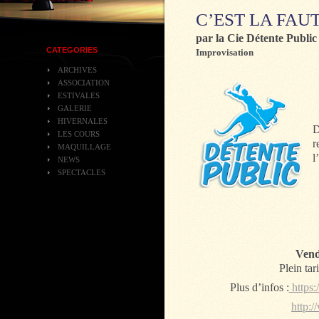
C’EST LA FAUT
par la Cie Détente Public
CATEGORIES
Improvisation
ARCHIVES
ASSOCIATION
ESTIVALES
GALERIE
HIVERNALES
D
LES COURS
r
MAQUILLAGE
l
NEWS
SPECTACLES
Vendr
Plein tari
Plus d’infos :
https:
http:/