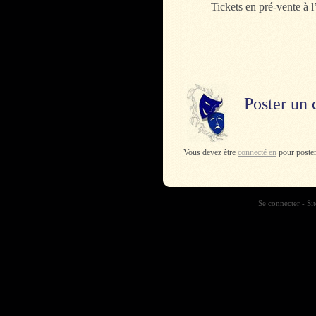
Tickets en pré-vente à 
Poster un
Vous devez être
connecté en
pour poste
Se connecter
- Sit