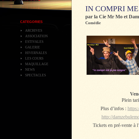
IN COMPRI ME
par la Cie Mr Mo et Dam’
CATEGORIES
Comédie
ARCHIVES
ASSOCIATION
ESTIVALES
GALERIE
HIVERNALES
LES COURS
MAQUILLAGE
NEWS
SPECTACLES
Vend
Plein tari
Plus d’infos :
http
http://damzebulem
Tickets en pré-vente à 