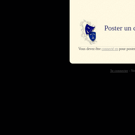
Poster un
Vous devez être
connecté en
pour poste
Se connecter
- Sit