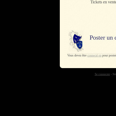
Tickets en vent
Poster un
Vous devez être
connecté en
pour poste
Se connecter
- Sit