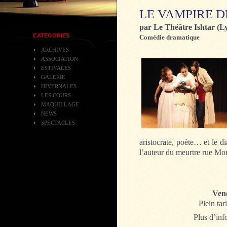
LE VAMPIRE 
par Le Théâtre Ishtar (L
CATEGORIES
Comédie dramatique
ARCHIVES
ASSOCIATION
ESTIVALES
GALERIE
HIVERNALES
LES COURS
MAQUILLAGE
NEWS
SPECTACLES
aristocrate, poète… et le d
l’auteur du meurtre rue Mo
Vend
Plein tari
Plus d’inf