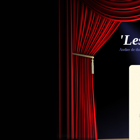
'Le
Atelier de th