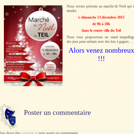
Nous serons présents au marché de Noël qui 
tiendra
le
dimanche 13 décembre 2015
de 9h à 18h
dans le centre ville du Teil
Nous vous proposerons un stand maquillag
des jeux pour enfants avec des lots à gagner, …
Alors venez nombreu
!!!
Poster un commentaire
ous devez être
connecté en
pour poster un commentaire.