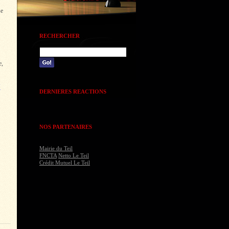
se
RECHERCHER
e,
x
DERNIERES REACTIONS
NOS PARTENAIRES
Mairie du Teil
FNCTA
Netto Le Teil
Crédit Mutuel Le Teil