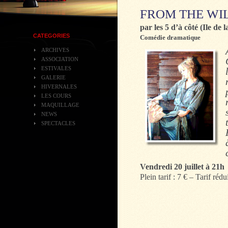
FROM THE WI
par les 5 d’à côté (Ile de 
CATEGORIES
Comédie dramatique
ARCHIVES
ASSOCIATION
ESTIVALES
GALERIE
HIVERNALES
LES COURS
MAQUILLAGE
NEWS
SPECTACLES
Vendredi 20 juillet à 21h
Plein tarif : 7 € – Tarif rédui